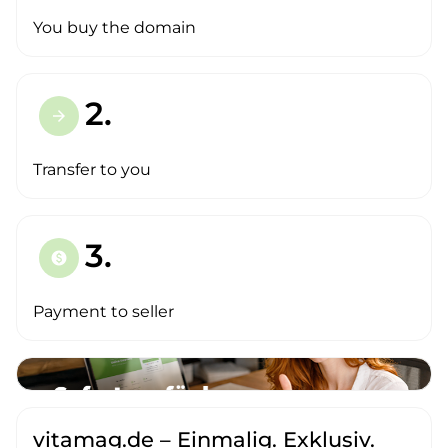
You buy the domain
2.
arrow_forward
Transfer to you
3.
paid
Payment to seller
vitamag.de – Einmalig. Exklusiv.