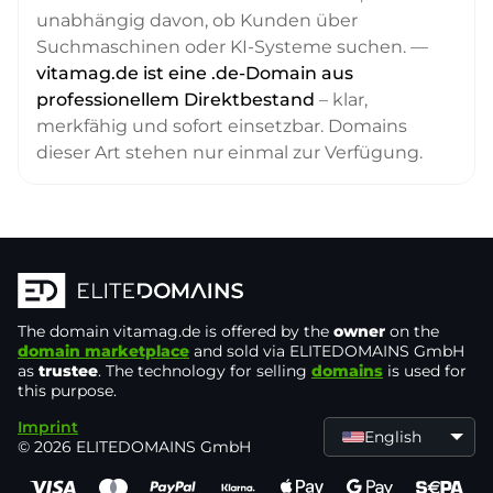
unabhängig davon, ob Kunden über
Suchmaschinen oder KI-Systeme suchen. —
vitamag.de ist eine .de-Domain aus
professionellem Direktbestand
– klar,
merkfähig und sofort einsetzbar. Domains
dieser Art stehen nur einmal zur Verfügung.
The domain
vitamag.de
is offered by the
owner
on the
domain marketplace
and sold via ELITEDOMAINS GmbH
as
trustee
. The technology for selling
domains
is used for
this purpose.
Imprint
English
© 2026 ELITEDOMAINS GmbH