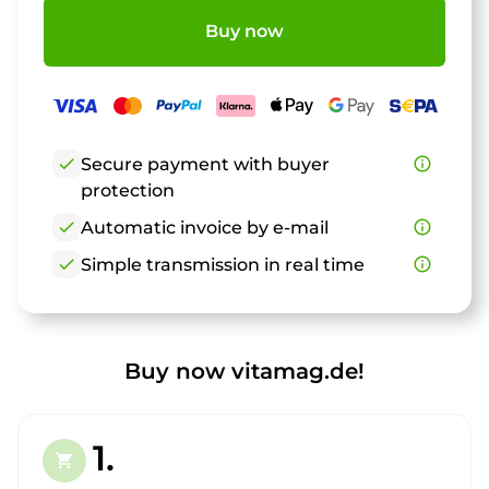
Buy now
check
Secure payment with buyer
info_outline
protection
check
Automatic invoice by e-mail
info_outline
check
Simple transmission in real time
info_outline
Buy now vitamag.de!
1.
shopping_cart